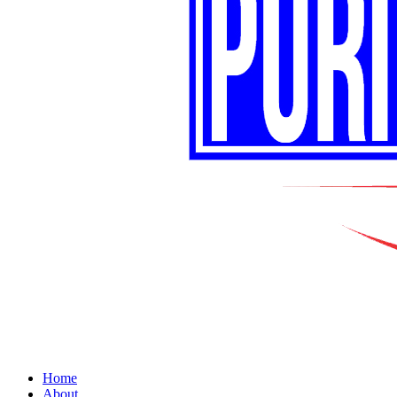
Home
About