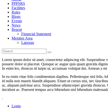
PPPSRS
Facilities
Rules
Blogs
Events
News
Report
Financial Statement
Member Area
Laporan
Lorem ipsum dolor sit amet, consectetur adipiscing elit. Suspendisse ve
posuere dolor ut placerat. Quisque ac augue quis quam gravida dignissi
In enim leo, rhoncus id turpis ut, accumsan volutpat dui. Aenean a mi 
In eu enim vitae felis condimentum dapibus. Pellentesque nisl felis, lo
id nulla non mauris blandit aliquam. Etiam ut cursus nisi, nec faucibus
ac, aliquam pulvinar arcu. Suspendisse ullamcorper gravida rhoncus. C
tincidunt ac. Praesent tempus arcu bibendum nisl bibendum malesuad
.
Login