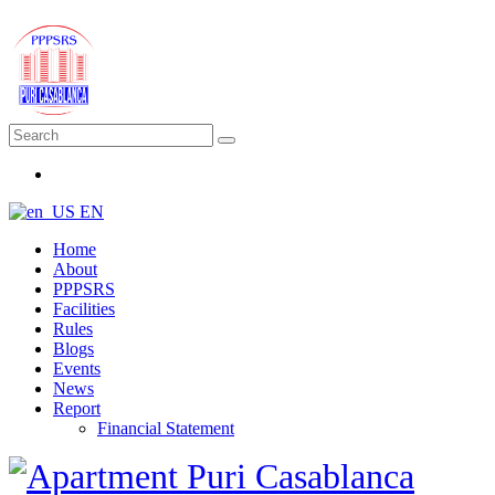
EN
Home
About
PPPSRS
Facilities
Rules
Blogs
Events
News
Report
Financial Statement