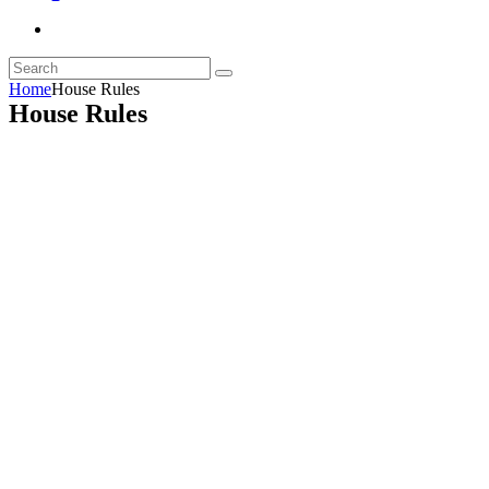
Home
House Rules
House Rules