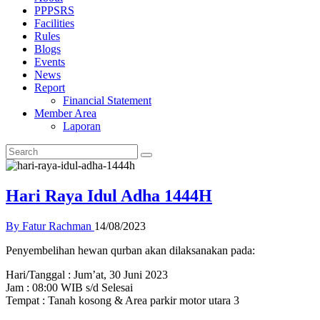
PPPSRS
Facilities
Rules
Blogs
Events
News
Report
Financial Statement
Member Area
Laporan
Hari Raya Idul Adha 1444H
By Fatur Rachman
14/08/2023
Penyembelihan hewan qurban akan dilaksanakan pada:
Hari/Tanggal : Jum’at, 30 Juni 2023
Jam : 08:00 WIB s/d Selesai
Tempat : Tanah kosong & Area parkir motor utara 3