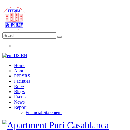
EN
Home
About
PPPSRS
Facilities
Rules
Blogs
Events
News
Report
Financial Statement