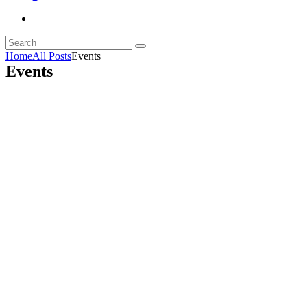
Home
All Posts
Events
Events