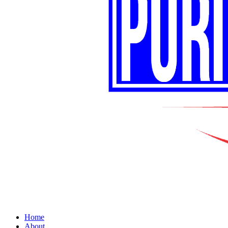
Home
About