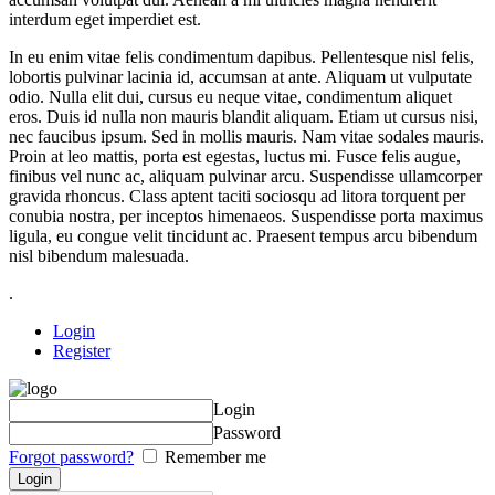
interdum eget imperdiet est.
In eu enim vitae felis condimentum dapibus. Pellentesque nisl felis,
lobortis pulvinar lacinia id, accumsan at ante. Aliquam ut vulputate
odio. Nulla elit dui, cursus eu neque vitae, condimentum aliquet
eros. Duis id nulla non mauris blandit aliquam. Etiam ut cursus nisi,
nec faucibus ipsum. Sed in mollis mauris. Nam vitae sodales mauris.
Proin at leo mattis, porta est egestas, luctus mi. Fusce felis augue,
finibus vel nunc ac, aliquam pulvinar arcu. Suspendisse ullamcorper
gravida rhoncus. Class aptent taciti sociosqu ad litora torquent per
conubia nostra, per inceptos himenaeos. Suspendisse porta maximus
ligula, eu congue velit tincidunt ac. Praesent tempus arcu bibendum
nisl bibendum malesuada.
.
Login
Register
Login
Password
Forgot password?
Remember me