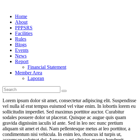
Home
About
PPPSRS
Facilities
Rules
Blogs
Events
News
Report
Financial Statement
Member Area
Laporan
Lorem ipsum dolor sit amet, consectetur adipiscing elit. Suspendisse
vel nulla id erat tempus euismod vel vitae enim. In lobortis lorem eu
sollicitudin imperdiet. Sed maximus porttitor auctor. Curabitur
sodales posuere dolor ut placerat. Quisque ac augue quis quam
gravida dignissim iaculis id ante. Sed in leo nec nunc pretium
aliquam sit amet et dui. Nam pellentesque metus at leo porttitor, a
condimentum nisi vehicula. In enim leo, rhoncus id turpis ut,
accumsan volutpat dui. Aenean a mi ultricies magna hendrerit